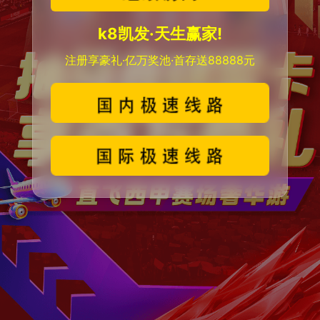
k8凯发·天生赢家!
注册享豪礼·亿万奖池·首存送88888元